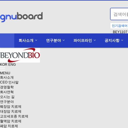
인기검색어
BEY1107
회사소개
연구분야
파이프라인
공지사항
KOR
ENG
MENU
회사소개
CEO 인사말
경영철학
회사연혁
오시는 길
연구분야
췌장암 치료제
대장암 치료제
교모세포종 치료제
혈액암 치료제
폐암 치료제