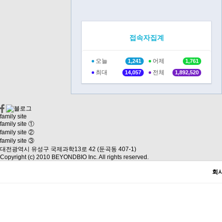
접속자집계
오늘
어제
1,241
1,761
최대
전체
14,057
1,892,520
family site
family site ①
family site ②
family site ③
대전광역시 유성구 국제과학13로 42 (둔곡동 407-1)
Copyright (c) 2010 BEYONDBIO Inc. All rights reserved.
회