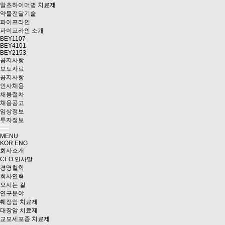
알츠하이머병 치료제
약물전달기술
파이프라인
파이프라인 소개
BEY1107
BEY4101
BEY2153
공지사항
보도자료
공지사항
인사채용
채용절차
채용공고
임상정보
투자정보
MENU
KOR
ENG
회사소개
CEO 인사말
경영철학
회사연혁
오시는 길
연구분야
췌장암 치료제
대장암 치료제
교모세포종 치료제