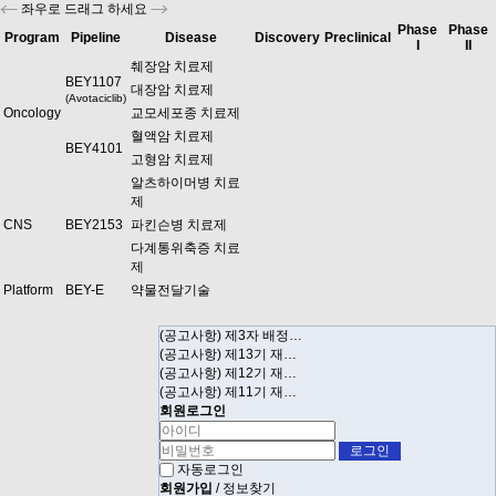
좌우로 드래그 하세요
Phase
Phase
Program
Pipeline
Disease
Discovery
Preclinical
I
II
췌장암 치료제
BEY1107
대장암 치료제
(Avotaciclib)
Oncology
교모세포종 치료제
혈액암 치료제
BEY4101
고형암 치료제
알츠하이머병 치료
제
CNS
BEY2153
파킨슨병 치료제
다계통위축증 치료
제
Platform
BEY-E
약물전달기술
(공고사항) 제3자 배정…
(공고사항) 제13기 재…
(공고사항) 제12기 재…
(공고사항) 제11기 재…
회원로그인
자동로그인
회원가입
/
정보찾기