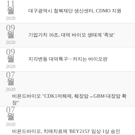
11
월
대구광역시 첨복재단 생산센터, CDMO 지원
2020
09
월
기업가치 16조, 대덕 바이오 생태계 '족보'
2020
09
월
지각변동 대덕특구···커지는 바이오판
2020
07
월
2020
비욘드바이오 "CDK1저해제, 췌장암→GBM·대장암 확
장"
07
월
2020
비욘드바이오, 치매치료제 'BEY2153' 임상 1상 승인