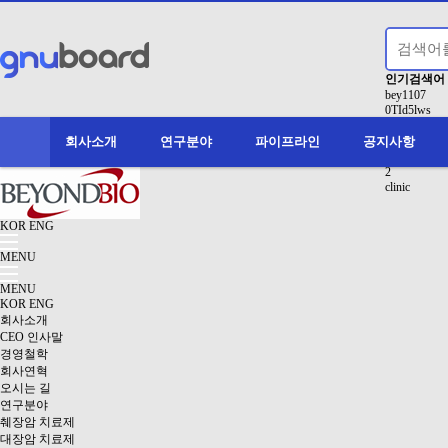
인기검색어
bey1107
0TId5lws
1
conducting
회사소개
연구분야
파이프라인
공지사항
액면분할
2
clinic
KOR
ENG
MENU
MENU
KOR
ENG
회사소개
CEO 인사말
경영철학
회사연혁
오시는 길
연구분야
췌장암 치료제
대장암 치료제