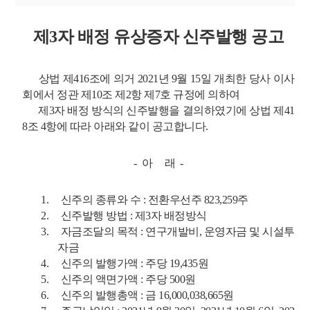
제
3
자 배정 유상증자 신주발행 공고
상법 제
416
조에 의거
2021
년
9
월
15
일 개최한 당사 이사
회에서 정관 제
10
조 제
2
항 제
7
호 규정에 의하여
제
3
자 배정 방식의 신주발행을 결의하였기에 상법 제
41
8
조
4
항에 따
라 아래와 같이 공고합니다
.
-
아
래
-
1.
신주의 종류와 수
:
전환우선주
823,259
주
2.
신주발행 방법
:
제
3
자 배정방식
3.
자금조달의 목적
:
연구개발비
,
운영자금 및 시설투
자금
4.
신주의 발행가액
:
주당
19,435
원
5.
신주의 액면가액
:
주당
500
원
6.
신주의 발행총액
:
금
16,000,038,665
원