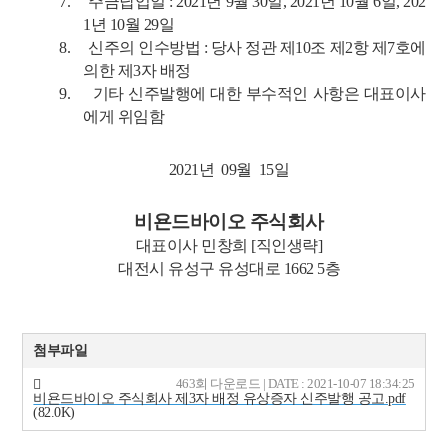
7.
주금납입일
: 2021
년
9
월
30
일
, 2021
년
10
월
6
일
, 202
1
년
10
월
29
일
8.
신주의 인수방법
:
당사 정관 제
10
조 제
2
항 제
7
호에
의한 제
3
자 배정
9.
기타 신주발행에 대한 부수적인 사항은 대표이사
에게 위임함
2021
년
09
월
15
일
비욘드바이오 주식회사
대표이사 민창희
[
직인생략
]
대전시 유성구 유성대로
1662 5
층
첨부파일
463회 다운로드 | DATE : 2021-10-07 18:34:25
비욘드바이오 주식회사 제3자 배정 유상증자 신주발행 공고.pdf
(82.0K)